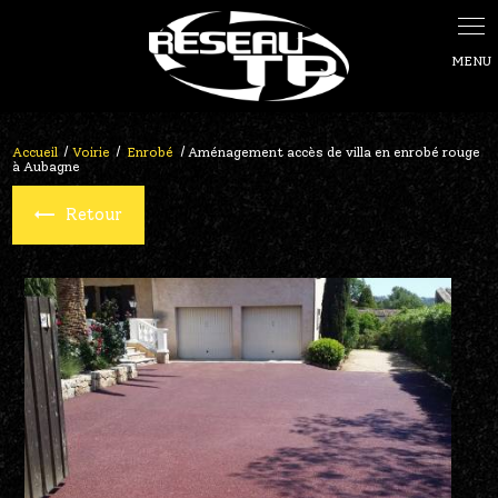
Panneau de gestion des cookies
Accueil
Voirie
Enrobé
Aménagement accès de villa en enrobé rouge
à Aubagne
Retour