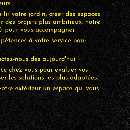
urs.
lir votre jardin, créer des espaces
er des projets plus ambitieux, notre
 là pour vous accompagner.
étences à votre service pour
ctez-nous dès aujourd'hui !
ce chez vous pour évaluer vos
er les solutions les plus adaptées.
votre extérieur un espace qui vous