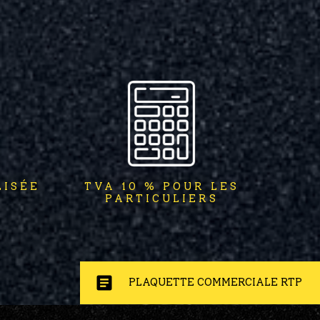
LISÉE
TVA 10 % POUR LES
PARTICULIERS
article
PLAQUETTE COMMERCIALE RTP