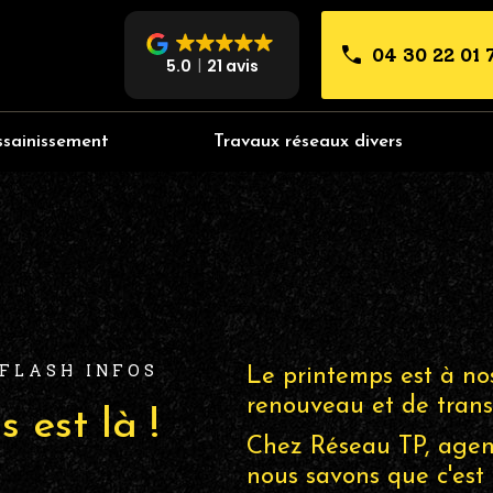
04 30 22 01 
5.0
21 avis
ssainissement
Travaux réseaux divers
FLASH INFOS
Le printemps est à nos 
renouveau et de trans
 est là !
Chez Réseau TP, agenc
nous savons que c'est 