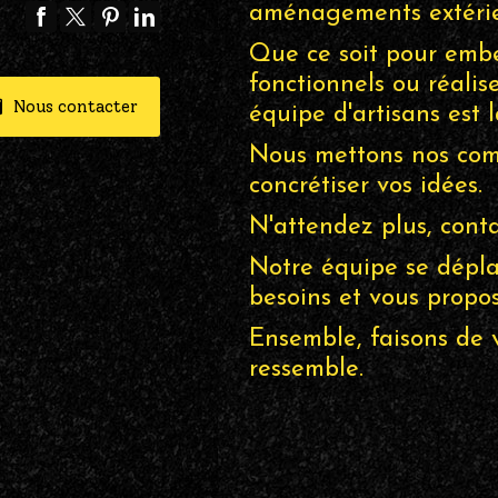
aménagements extérie
Que ce soit pour embel
fonctionnels ou réalis
Nous contacter
équipe d'artisans est
Nous mettons nos comp
concrétiser vos idées.
N'attendez plus, conta
Notre équipe se dépla
besoins et vous propos
Ensemble, faisons de 
ressemble.